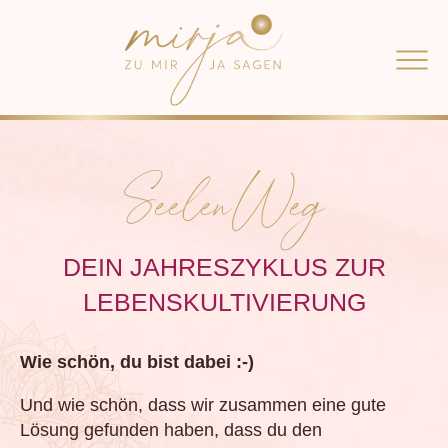
COACHING
VOICE OF CREATION
ÜBER MIRJA
SeelenWeg
BLOG
PODCAST
DEIN JAHRESZYKLUS ZUR
Navigation
KONTAKT
überspringen
LEBENSKULTIVIERUNG
TERMINE
NEWS
Wie schön, du bist dabei :-)
NEWSLETTER
Und wie schön, dass wir zusammen eine gute
SHOP
Lösung gefunden haben, dass du den