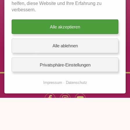
Login zur Onlineplattform
helfen, diese Website und Ihre Erfahrung zu
verbessern.
Alle akzeptieren
ONLINE-SHOP
Inspirieren in Mirja's
Shop-Welt
Alle ablehnen
Privatsphäre-Einstellungen
Impressum
Datenschutz
FOLGE MIRJA AUF
© 2026 MIRJA LANG
NAVIGATION
IMPRESSUM
ÜBERSPRINGEN
DATENSCHUTZ