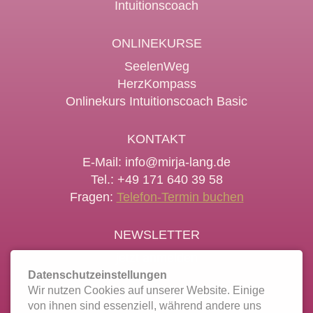
Intuitionscoach
ONLINEKURSE
SeelenWeg
HerzKompass
Onlinekurs Intuitionscoach Basic
KONTAKT
E-Mail:
info@mirja-lang.de
Tel.: +49 171 640 39 58
Fragen:
Telefon-Termin buchen
NEWSLETTER
jetzt anmelden
Datenschutzeinstellungen
Wir nutzen Cookies auf unserer Website. Einige
LOGIN INTUITIONSCOACH
von ihnen sind essenziell, während andere uns