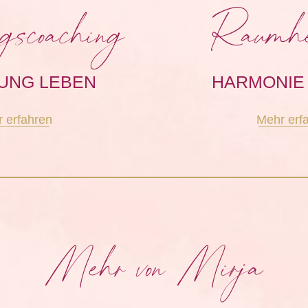
gscoaching
Raumhe
UNG LEBEN
HARMONIE
 erfahren
Mehr erf
Mehr von Mirja