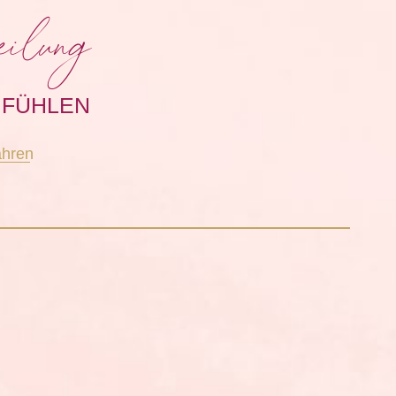
ilung
 FÜHLEN
ahren