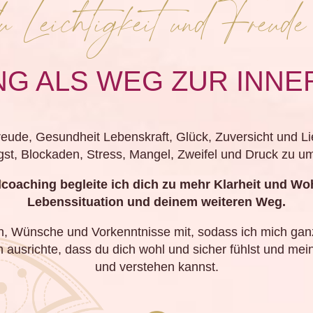
u Leichtigkeit und Freude
G ALS WEG ZUR INNE
eude, Gesundheit Lebenskraft, Glück, Zuversicht und L
gst, Blockaden, Stress, Mangel, Zweifel und Druck zu 
lcoaching begleite ich dich zu mehr Klarheit und Woh
Lebenssituation und deinem weiteren Weg.
n, Wünsche und Vorkenntnisse mit, sodass ich mich ganz 
usrichte, dass du dich wohl und sicher fühlst und mein
und verstehen kannst.