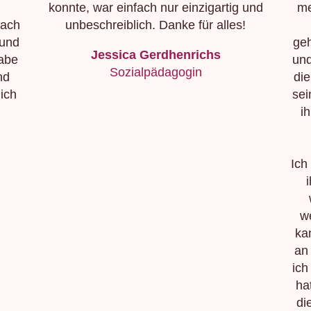
konnte, war einfach nur einzigartig und
me
oach
unbeschreiblich. Danke für alles!
 und
geh
Jessica Gerdhenrichs
habe
und
Sozialpädagogin
nd
di
ich
sei
i
Ich
w
ka
an
ich
ha
di