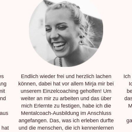
es
Endlich wieder frei und herzlich lachen
Ich
ang
können, dabei hat vor allem Mirja mir bei
I
mit
unserem Einzelcoaching geholfen! Um
be
und
weiter an mir zu arbeiten und das über
das
mich Erlernte zu festigen, habe ich die
M
 aus
Mentalcoach-Ausbildung im Anschluss
angefangen. Das, was ich erleben durfte
ga
 hat
und die menschen, die ich kennenlernen