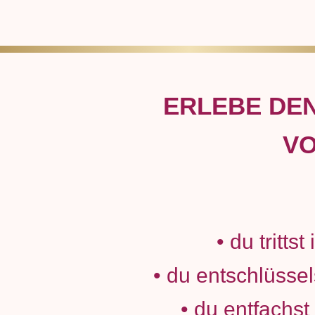
ERLEBE DEN
VO
• du tritt
• du entschlüss
• du entfachst