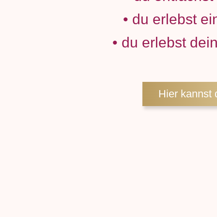
• du erlebst e
• du erlebst de
Hier kannst