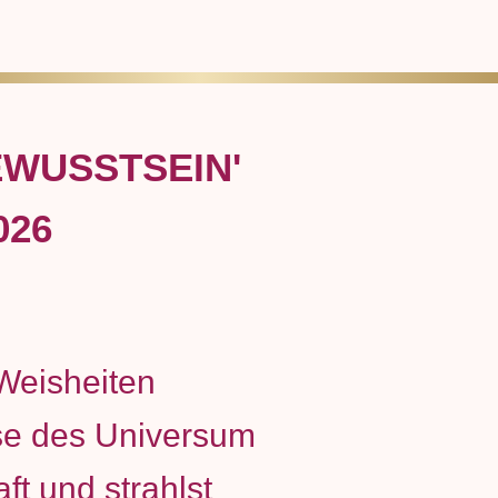
EWUSSTSEIN'
026
 Weisheiten
se des Universum
ft und strahlst