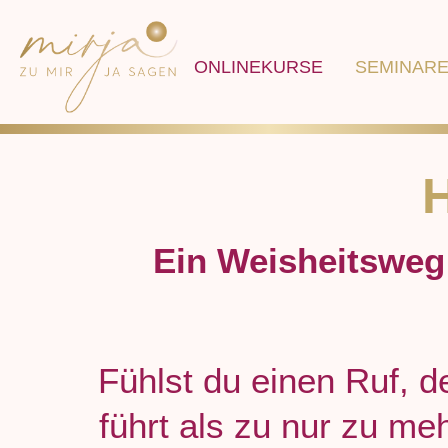
Navigation
Navigation
überspringen
KONTAKT
überspringen
ONLINEKURSE
SEMINAR
TERMINE
NEWS
NEWSLETTER
SHOP
Ein Weisheitsweg 
Fühlst du einen Ruf, de
führt als zu nur zu m