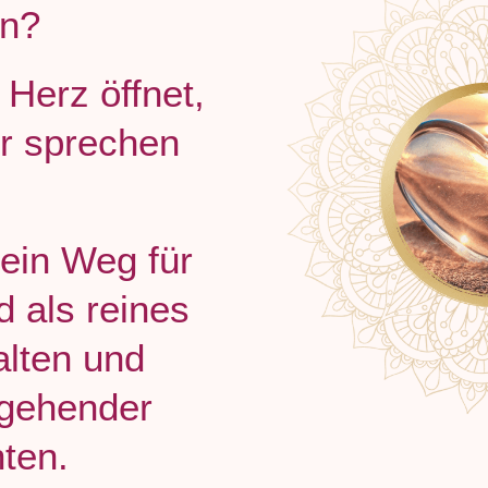
en?
 Herz öffnet,
ir sprechen
 ein Weg für
ld als reines
alten und
fgehender
ten.